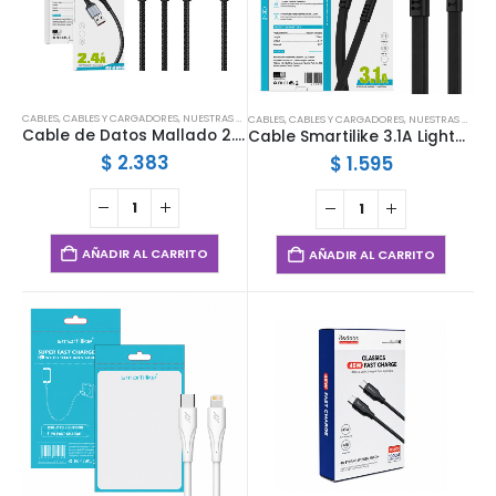
CABLES
,
CABLES Y CARGADORES
,
NUESTRAS MARCAS
,
SMARTILIKE
CABLES
,
CABLES Y CARGADORES
,
NUESTRAS MARCAS
Cable de Datos Mallado 2.4A Lightning Smartilike XW10
Cable Smartilike 3.1A Lightning MT-XC05
$
2.383
$
1.595
AÑADIR AL CARRITO
AÑADIR AL CARRITO