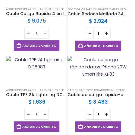
ACCESORIOS PARA CELULARES
,
CABLES
,
REDOOS
ACCESORIOS PARA CELULARES
,
CABLES
,
REDOOS
Cable Carga Rápida 4 en 1 Redoos 60W USB-C USB-A a Lightning Tipo C Nylon Trenzado 1m
Cable Redoos Mallado 3A Lightning
$
9.075
$
3.924
AÑADIR AL CARRITO
AÑADIR AL CARRITO
ACCESORIOS PARA CELULARES
,
CABLES
,
REDOOS
CABLES
,
CABLES Y CARGADORES
,
NUESTRAS MARCAS
Cable TPE 2A Lightning DC8083
Cable de carga rápida+datos IPhone 20W Smartilike XP03
$
1.636
$
3.483
AÑADIR AL CARRITO
AÑADIR AL CARRITO