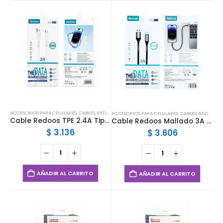
ACCESORIOS PARA CELULARES
,
CABLES
,
REDOOS
ACCESORIOS PARA CELULARES
,
CABLES
,
REDOOS
Cable Redoos TPE 2.4A Tipo C DC8086
Cable Redoos Mallado 3A Tipo C
$
3.136
$
3.606
AÑADIR AL CARRITO
AÑADIR AL CARRITO