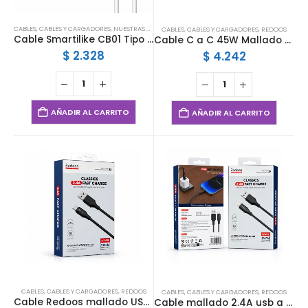
CABLES
,
CABLES Y CARGADORES
,
NUESTRAS MARCAS
,
SMARTILIKE
CABLES
,
CABLES Y CARGADORES
,
REDOOS
Cable Smartilike CB01 Tipo C a Lightning
Cable C a C 45W Mallado Redoos
$
2.328
$
4.242
AÑADIR AL CARRITO
AÑADIR AL CARRITO
CABLES
,
CABLES Y CARGADORES
,
REDOOS
CABLES
,
CABLES Y CARGADORES
,
REDOOS
Cable Redoos mallado USB-A a Tipo C 2.4A
Cable mallado 2.4A usb a lightning redoos