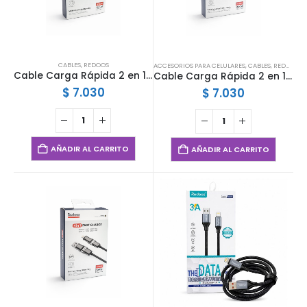
CABLES
,
REDOOS
ACCESORIOS PARA CELULARES
,
CABLES
,
REDOOS
Cable Carga Rápida 2 en 1 Redoos 60W USB-A a Tipo C y Lightning Nylon Trenzado 1 Metro
Cable Carga Rápida 2 en 1 Redoos 60W USB-A a Tipo C Lightning Nylon Trenzado 2 M
$
7.030
$
7.030
AÑADIR AL CARRITO
AÑADIR AL CARRITO