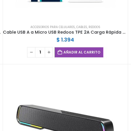
ACCESORIOS PARA CELULARES
,
CABLES
,
REDOOS
harging Blanco
Cable USB A a Micro USB Redoos TPE 2A Carga Rápida Fast Charging Blanco
$
1.394
AÑADIR AL CARRITO