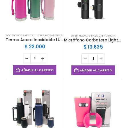
ACCESORIOS PARA CELULARES
,
HOGAR Y BAZAR
AXER
,
HOGAR Y BAZAR
,
TENDENCIA
Termo Acero Inoxidable LU-4758
Micrófono Corbatero Lightning
$
22.000
$
13.635
AÑADIR AL CARRITO
AÑADIR AL CARRITO