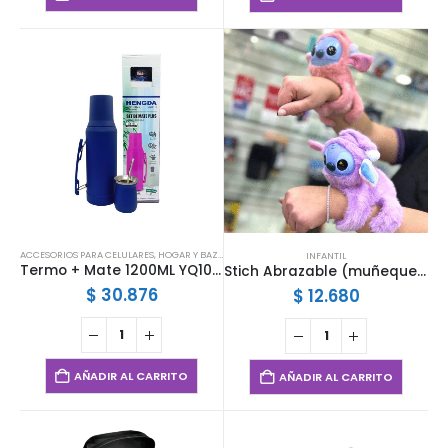
ACCESORIOS PARA CELULARES
,
HOGAR Y BAZAR
INFANTIL
Termo + Mate 1200ML YQ10112
Stich Abrazable (muñequera)
$
30.876
$
12.680
AÑADIR AL CARRITO
AÑADIR AL CARRITO