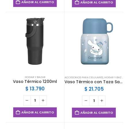
AÑADIR AL CARRITO
AÑADIR AL CARRITO
HOGAR Y BAZAR
ACCESORIOS PARA CELULARES
,
HOGAR Y BAZAR
,
IN
Vaso Térmico 1200ml
Vaso Térmico con Taza Sanrio
$
13.790
$
21.705
AÑADIR AL CARRITO
AÑADIR AL CARRITO