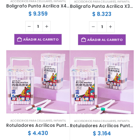
ACCESORIOS PARA CELULARES
,
INFANTIL
ACCESORIOS PARA CELULARES
,
INFANTIL
Boligrafo Punta Acrilica X48 K-105
Boligrafo Punta Acrilica X36 K-104
$
9.359
$
8.323
AÑADIR AL CARRITO
AÑADIR AL CARRITO
ACCESORIOS PARA CELULARES
,
INFANTIL
ACCESORIOS PARA CELULARES
,
INFANTIL
Rotuladores Acrílicos Punta Redonda Valija x36
Rotuladores Acrílicos Punta Redonda Valija x24
$
4.430
$
3.164