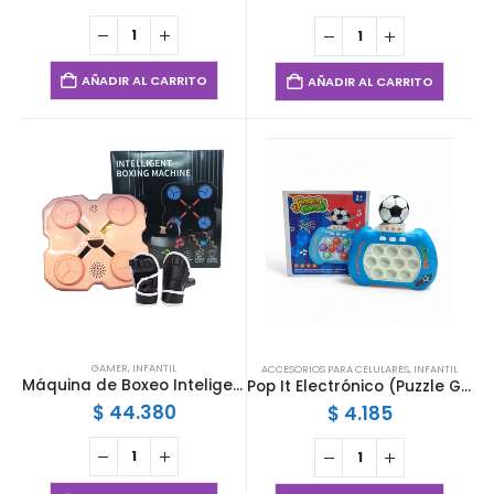
AÑADIR AL CARRITO
AÑADIR AL CARRITO
GAMER
,
INFANTIL
ACCESORIOS PARA CELULARES
,
INFANTIL
Máquina de Boxeo Inteligente STC-15
Pop It Electrónico (Puzzle Game)
$
44.380
$
4.185