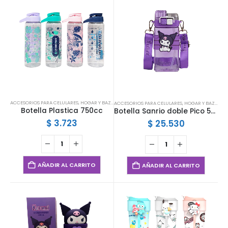
ACCESORIOS PARA CELULARES
,
HOGAR Y BAZAR
ACCESORIOS PARA CELULARES
,
HOGAR Y BAZAR
,
IN
Botella Plastica 750cc
Botella Sanrio doble Pico 520ML
$
3.723
$
25.530
AÑADIR AL CARRITO
AÑADIR AL CARRITO