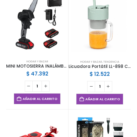
HOGAR Y BAZAR
HOGAR Y BAZAR
,
TENDENCIA
MINI MOTOSIERRA INALÁMBRICA 6″ PULGADAS 48V A PILAS
Licuadora Portátil LL-898 Crusher Juicer Recargable USB 500ml
$
47.392
$
12.522
AÑADIR AL CARRITO
AÑADIR AL CARRITO