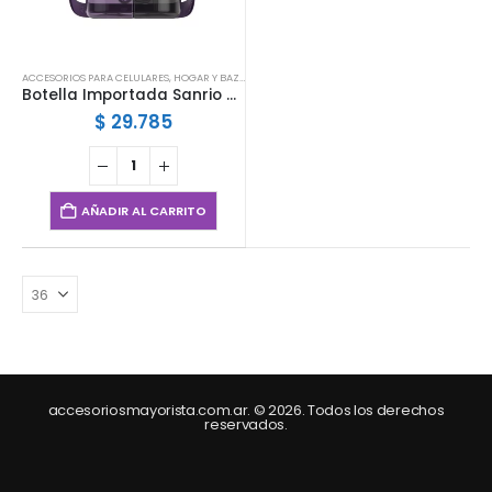
ACCESORIOS PARA CELULARES
,
HOGAR Y BAZAR
,
INFANTIL
Botella Importada Sanrio Doble Pico
$
29.785
AÑADIR AL CARRITO
accesoriosmayorista.com.ar. © 2026. Todos los derechos
reservados.