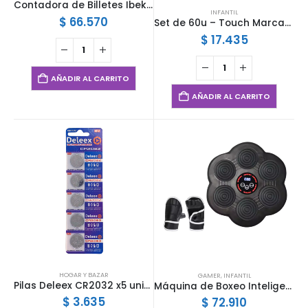
Contadora de Billetes Ibek COB-241001
INFANTIL
$
66.570
Set de 60u – Touch Marcadores de Fibras Doble Punta
$
17.435
AÑADIR AL CARRITO
AÑADIR AL CARRITO
HOGAR Y BAZAR
GAMER
,
INFANTIL
Pilas Deleex CR2032 x5 unidades
Máquina de Boxeo Inteligente STC- 13
$
3.635
$
72.910