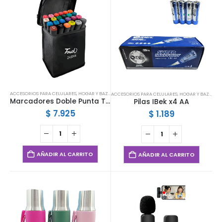
ACCESORIOS PARA CELULARES
,
HOGAR Y BAZAR
ACCESORIOS PARA CELULARES
,
HOGAR Y BAZAR
Marcadores Doble Punta Touch x24u
Pilas IBek x4 AA
$
7.925
$
1.189
AÑADIR AL CARRITO
AÑADIR AL CARRITO