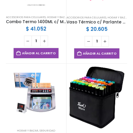
ACCESORIOS PARA CELULARES
,
HOGAR Y BAZAR
ACCESORIOS PARA CELULARES
,
HOGAR Y BAZAR
Combo Termo 1400ML c/ Mate
Vaso Térmico c/ Parlante Cervecero 473ML
$
41.052
$
20.605
AÑADIR AL CARRITO
AÑADIR AL CARRITO
HOGAR Y BAZAR
,
SEGURIDAD