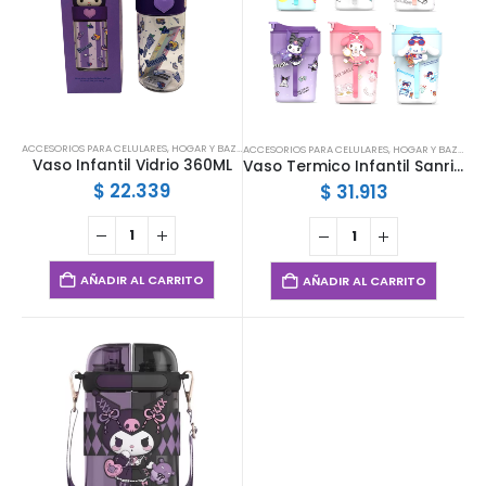
ACCESORIOS PARA CELULARES
,
HOGAR Y BAZAR
,
INFANTIL
ACCESORIOS PARA CELULARES
,
HOGAR Y BAZAR
,
IN
Vaso Infantil Vidrio 360ML
Vaso Termico Infantil Sanrio 380ML
$
22.339
$
31.913
AÑADIR AL CARRITO
AÑADIR AL CARRITO