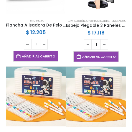
TENDENCIA
ILUMINACIÓN
,
OPORTUNIDADES
,
TENDENCIA
Plancha Alisadora De Pelo Sokany
Espejo Plegable 3 Paneles con Luz LED Superstar XR-568 | Aumento y Carga USB
$
12.205
$
17.118
AÑADIR AL CARRITO
AÑADIR AL CARRITO