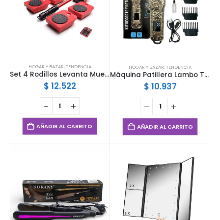
HOGAR Y BAZAR
,
TENDENCIA
HOGAR Y BAZAR
,
TENDENCIA
Set 4 Rodillos Levanta Muebles Transportador Portátil Hasta 150 Kg
Máquina Patillera Lambo Tech Cortapelo Recargable USB Profesional
$
12.522
$
10.937
AÑADIR AL CARRITO
AÑADIR AL CARRITO