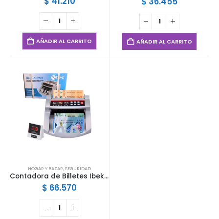
$
41.210
$
36.455
AÑADIR AL CARRITO
AÑADIR AL CARRITO
HOGAR Y BAZAR
,
SEGURIDAD
Contadora de Billetes Ibek COB-241001
$
66.570