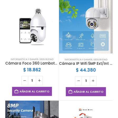
INFORMÁTICA Y GAMER
,
SEGURIDAD
INFORMÁTICA Y GAMER
,
SEGURIDAD
Cámara Foco 360 Lambotech LT-2513 Wifi IP Visión Nocturna HD
Cámara IP Wifi 5MP Ext/Int App ICSEE IB-A8
$
18.862
$
44.380
AÑADIR AL CARRITO
AÑADIR AL CARRITO