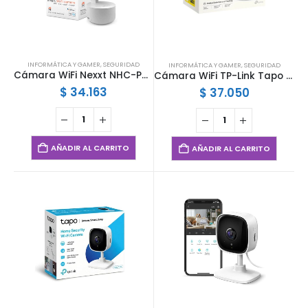
INFORMÁTICA Y GAMER
,
SEGURIDAD
INFORMÁTICA Y GAMER
,
SEGURIDAD
Cámara WiFi Nexxt NHC-P710 V2 2K 360° Audio Bidireccional Visión Nocturna App
Cámara WiFi TP-Link Tapo C200 1080p Full HD
$
34.163
$
37.050
AÑADIR AL CARRITO
AÑADIR AL CARRITO