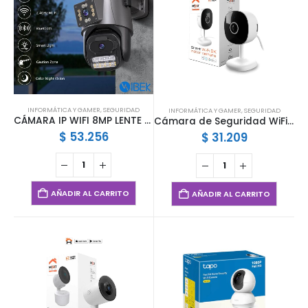
INFORMÁTICA Y GAMER
,
SEGURIDAD
INFORMÁTICA Y GAMER
,
SEGURIDAD
CÁMARA IP WIFI 8MP LENTE DUAL PANTALLA DUAL APP ICSEE IBEK IB-A38
Cámara de Seguridad WiFi 2K Nexxt Interior Visión Nocturna 360° NHC-I710 | Nexxt Home
$
53.256
$
31.209
AÑADIR AL CARRITO
AÑADIR AL CARRITO