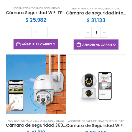
INFORMÁTICA Y GAMER
,
SEGURIDAD
INFORMÁTICA Y GAMER
,
SEGURIDAD
Cámara Seguridad WiFi TP-Link Tapo C100
Cámara de seguridad interior TP-Link Tapo 1080P
$
25.982
$
31.133
AÑADIR AL CARRITO
AÑADIR AL CARRITO
ACCESORIOS PARA CELULARES
,
SEGURIDAD
ACCESORIOS PARA CELULARES
,
SEGURIDAD
Cámara de seguridad 360° Ibek IB-A6
Cámara de Seguridad WIFI IB5700