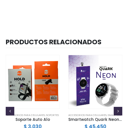
PRODUCTOS RELACIONADOS
ACCESORIOS PARA CELULARES
,
SOPORTES
ACCESORIOS PARA CELULARES
,
SMARTWATCHES
Soporte Auto Alo
Smartwatch Quark Neon Foxbox
$
3.030
$
45.450