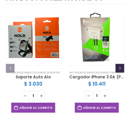
ACCESORIOS PARA CELULARES
,
SOPORTES
ACCESORIOS PARA CELULARES
,
CARGADORES
Soporte Auto Alo
Cargador iPhone 3.0A (PD20W + 1 USB) Foxbox
$
3.030
$
10.411
AÑADIR AL CARRITO
AÑADIR AL CARRITO