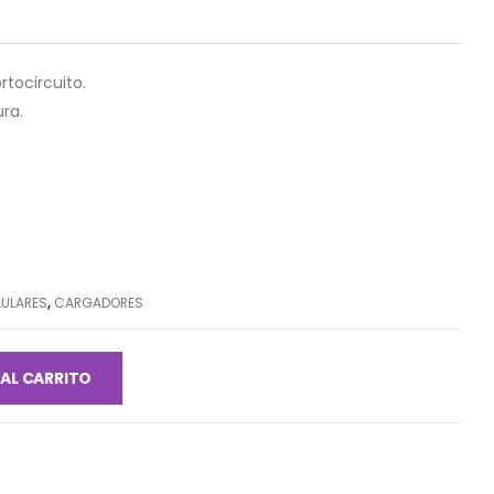
tocircuito.
ra.
LULARES
,
CARGADORES
 AL CARRITO