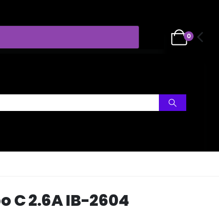
0
o C 2.6A IB-2604