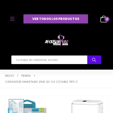
VER TODOS LOS PRODUCTOS
0
INICIO
TIENDA
CARGADOR SMARTILIKE 25W QC 3.0 C/CABLE TIPO C