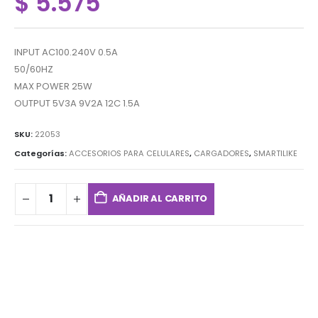
$
5.575
INPUT AC100.240V 0.5A
50/60HZ
MAX POWER 25W
OUTPUT 5V3A 9V2A 12C 1.5A
SKU:
22053
Categorías:
ACCESORIOS PARA CELULARES
,
CARGADORES
,
SMARTILIKE
AÑADIR AL CARRITO