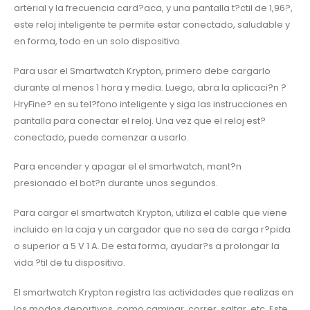
arterial y la frecuencia card?aca, y una pantalla t?ctil de 1,96?,
este reloj inteligente te permite estar conectado, saludable y
en forma, todo en un solo dispositivo.
Para usar el Smartwatch Krypton, primero debe cargarlo
durante al menos 1 hora y media. Luego, abra la aplicaci?n ?
HryFine? en su tel?fono inteligente y siga las instrucciones en
pantalla para conectar el reloj. Una vez que el reloj est?
conectado, puede comenzar a usarlo.
Para encender y apagar el el smartwatch, mant?n
presionado el bot?n durante unos segundos.
Para cargar el smartwatch Krypton, utiliza el cable que viene
incluido en la caja y un cargador que no sea de carga r?pida
o superior a 5 V 1 A. De esta forma, ayudar?s a prolongar la
vida ?til de tu dispositivo.
El smartwatch Krypton registra las actividades que realizas en
los modos deportivos, como caminar, correr, saltar, etc. Este