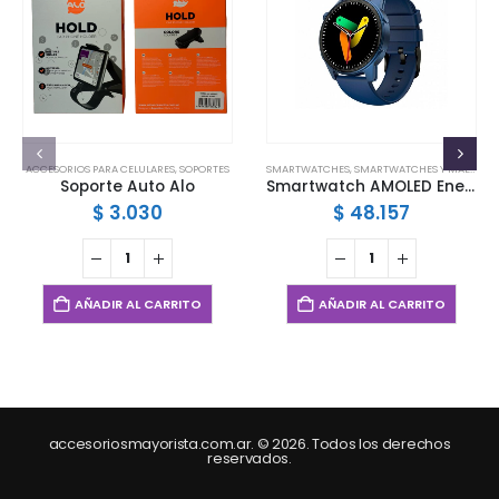
ACCESORIOS PARA CELULARES
,
SOPORTES
SMARTWATCHES
,
SMARTWATCHES Y MALLAS
Soporte Auto Alo
Smartwatch AMOLED Energy Azul 1 Netmark
$
3.030
$
48.157
AÑADIR AL CARRITO
AÑADIR AL CARRITO
accesoriosmayorista.com.ar. © 2026. Todos los derechos
reservados.