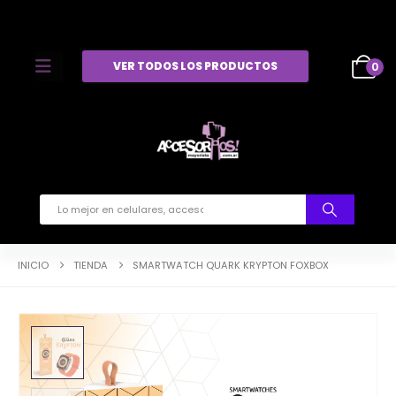
VER TODOS LOS PRODUCTOS
0
INICIO
TIENDA
SMARTWATCH QUARK KRYPTON FOXBOX