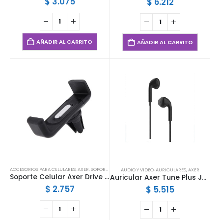
$
3.075
$
6.212
AÑADIR AL CARRITO
AÑADIR AL CARRITO
ACCESORIOS PARA CELULARES
,
AXER
,
SOPORTES
AUDIO Y VIDEO
,
AURICULARES
,
AXER
Soporte Celular Axer Drive Clip
Auricular Axer Tune Plus Jack 3.5mm Negro
$
2.757
$
5.515