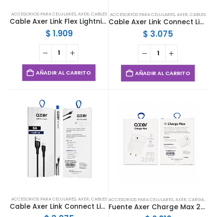
página
ACCESORIOS PARA CELULARES
,
AXER
,
CABLES
de
ACCESORIOS PARA CELULARES
,
AXER
,
CABLES
Cable Axer Link Flex Lightning Blanco
Cable Axer Link Connect Lightning Negro
producto
$
1.909
$
3.075
AÑADIR AL CARRITO
AÑADIR AL CARRITO
ACCESORIOS PARA CELULARES
,
AXER
,
CABLES
ACCESORIOS PARA CELULARES
,
AXER
,
CARGADORES
Cable Axer Link Connect Lightning Blanco
Fuente Axer Charge Max 25W PD