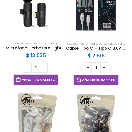
AXER
,
HOGAR Y BAZAR
,
TENDENCIA
ACCESORIOS PARA CELULARES
,
AXER
,
CABLES
Micrófono Corbatero Lightning
Cable Tipo C – Tipo C 3.0A 1mts Axer
$
13.635
$
2.515
AÑADIR AL CARRITO
AÑADIR AL CARRITO