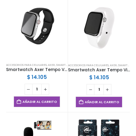
ACCESORIOS PARA CELULARES
,
AXER
,
SMARTWATCHES
,
SMARTWATCHES Y MALLAS
ACCESORIOS PARA CELULARES
,
AXER
,
SMARTWATCHES
Smartwatch Axer Tempo Vision Negro
Smartwatch Axer Tempo Vision Blanco
$
14.105
$
14.105
AÑADIR AL CARRITO
AÑADIR AL CARRITO