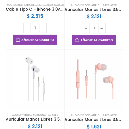
ACCESORIOS PARA CELULARES
,
AXER
,
CABLES
AUDIO Y VIDEO
,
AURICULARES
,
AXER
Cable Tipo C – iPhone 3.0A 1mts Axer
Auricular Manos Libres 3.5mm AXC4 Axer
$
2.515
$
2.121
AÑADIR AL CARRITO
AÑADIR AL CARRITO
AUDIO Y VIDEO
,
AURICULARES
,
AXER
AUDIO Y VIDEO
,
AURICULARES
,
AXER
Auricular Manos Libres 3.5mm AXC4 Axer
Auricular Manos Libres 3.5mm AXC1 Axer
$
2.121
$
1.621