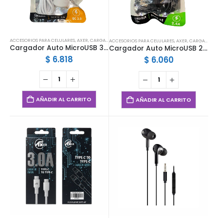
ACCESORIOS PARA CELULARES
,
AXER
,
CARGADORES
ACCESORIOS PARA CELULARES
,
AXER
,
CARGADORES
Cargador Auto MicroUSB 3.0A (1 USB) Axer
Cargador Auto MicroUSB 2.4A (2 USB) Axer
$
6.818
$
6.060
AÑADIR AL CARRITO
AÑADIR AL CARRITO