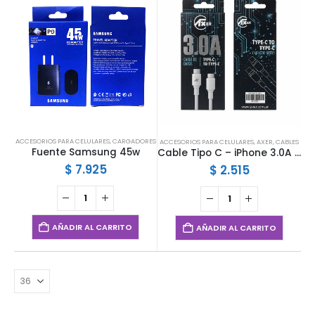
ACCESORIOS PARA CELULARES
,
CARGADORES
ACCESORIOS PARA CELULARES
,
AXER
,
CABLES
Fuente Samsung 45w
Cable Tipo C – iPhone 3.0A 1mts Axer
$
7.925
$
2.515
AÑADIR AL CARRITO
AÑADIR AL CARRITO