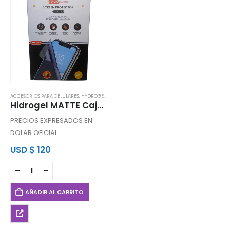
ACCESORIOS PARA CELULARES
,
HYDROGEL Y MÁQUINAS
Hidrogel MATTE Caja X 50pcs
PRECIOS EXPRESADOS EN
DOLAR OFICIAL
SMARFILM CAJA X 50
USD
$
120
Caja X 50 Unidades
Smartfilm
Matte Haxly
AÑADIR AL CARRITO