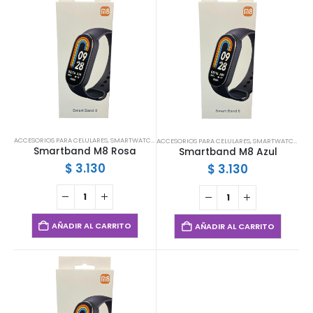
ACCESORIOS PARA CELULARES
,
SMARTWATCHES
,
SMARTWATCHES Y MALLAS
ACCESORIOS PARA CELULARES
,
SMARTWATCHES
,
S
Smartband M8 Rosa
Smartband M8 Azul
$
3.130
$
3.130
AÑADIR AL CARRITO
AÑADIR AL CARRITO