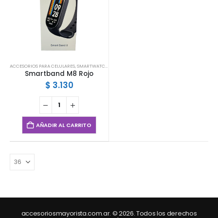
ACCESORIOS PARA CELULARES
,
SMARTWATCHES
,
SMARTWATCHES Y MALLAS
Smartband M8 Rojo
$
3.130
AÑADIR AL CARRITO
accesoriosmayorista.com.ar. © 2026. Todos los derechos