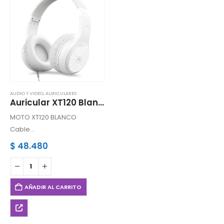
AUDIO Y VIDEO
,
AURICULARES
Auricular XT120 Blanco MOTOROLA
MOTO XT120 BLANCO
Cable
Controlador 40 mm
$
48.480
Aislamiento de ruido
Micrófono incorporado
AÑADIR AL CARRITO