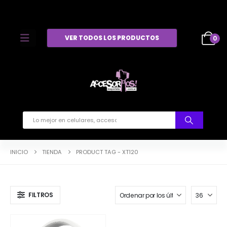
VER TODOS LOS PRODUCTOS
0
INICIO
TIENDA
PRODUCT TAG -
XT120
FILTROS