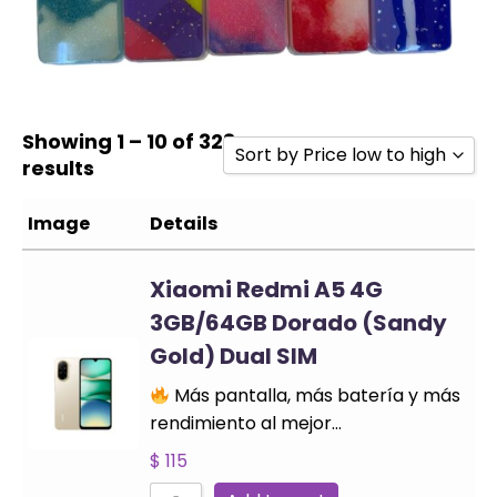
Showing 1 – 10 of 328
Sort by Price low to high
results
Sort by Popularity
Image
Details
Sort by Rating
Sort by Price low to high
Xiaomi Redmi A5 4G
Sort by Price high to low
3GB/64GB Dorado (Sandy
Gold) Dual SIM
Sort by Newness
Sort by Name A - Z
Más pantalla, más batería y más
rendimiento al mejor…
Sort by Name Z - A
$
115